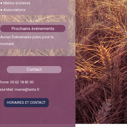
●
Menus scolaires
30 janvier 2024
●
Associations
Feux interdits
22 octobre 2023
Prochains événements
Aucun Événements prévu pour le
Cérémonie des vœux
moment.
6 janvier 2026
Chicanes Pescajou – RD31
Contact
15 septembre 2025
hone: 05 62 18 82 00
se Mail: mairie@lanta.fr
HORAIRES ET CONTACT