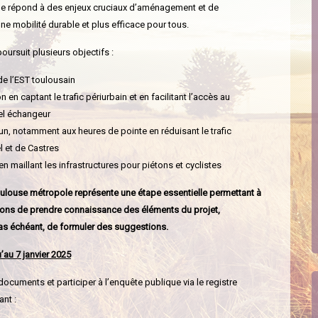
Elle répond à des enjeux cruciaux d’aménagement et de
ne mobilité durable et plus efficace pour tous.
poursuit plusieurs objectifs :
 l’EST toulousain
on en captant le trafic périurbain et en facilitant l’accès au
el échangeur
n, notamment aux heures de pointe en réduisant le trafic
l et de Castres
 maillant les infrastructures pour piétons et cyclistes
ulouse métropole représente une étape essentielle permettant à
ions de prendre connaissance des éléments du projet,
cas échéant, de formuler des suggestions.
’au 7 janvier 2025
documents et participer à l’enquête publique via le registre
ant :