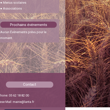
●
Menus scolaires
30 janvier 2024
●
Associations
Feux interdits
22 octobre 2023
Prochains événements
Aucun Événements prévu pour le
Cérémonie des vœux
moment.
6 janvier 2026
Chicanes Pescajou – RD31
15 septembre 2025
Contact
hone: 05 62 18 82 00
se Mail: mairie@lanta.fr