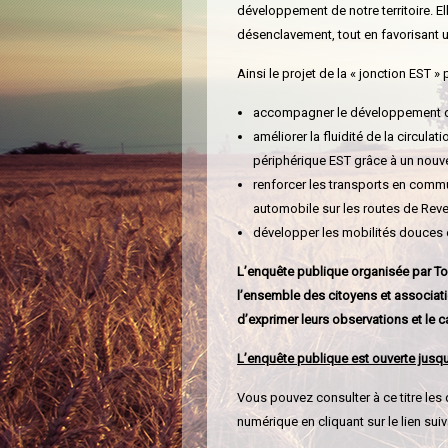
développement de notre territoire. 
désenclavement, tout en favorisant u
Ainsi le projet de la « jonction EST » 
accompagner le développement de
améliorer la fluidité de la circulati
périphérique EST grâce à un nouv
renforcer les transports en commu
automobile sur les routes de Reve
développer les mobilités douces en
L’enquête publique organisée par To
l’ensemble des citoyens et associat
d’exprimer leurs observations et le 
L’enquête publique est ouverte jusqu
Vous pouvez consulter à ce titre les 
numérique en cliquant sur le lien suiv