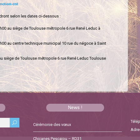
nction-est
dront selon les dates ci-dessous :
h00 au siège de Toulouse métropole 6 rue René Leduc à
00 au centre technique municipal 10 rue du négoce à Saint
 au siège de Toulouse métropole 6 rue René Leduc Toulouse
News !
Télép
Cérémonie des vœux
Adres
Chicanes Pescajou – RD31