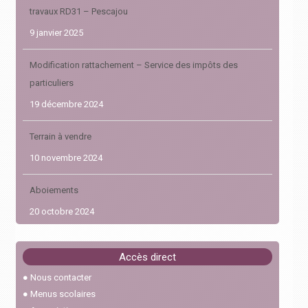
travaux RD31 – Pescajou
9 janvier 2025
Modification rattachement – Service des impôts des
particuliers
19 décembre 2024
Terrain à vendre
10 novembre 2024
Aboiements
20 octobre 2024
Abaissement de l’âge requis à 17 ans pour le permis de
Accès direct
conduire en 2024
●
Nous contacter
30 janvier 2024
●
Menus scolaires