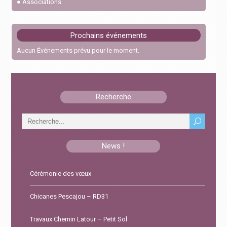
●
Associations
Feux interdits
22 octobre 2023
Prochains événements
Cérémonie des vœux
Aucun Événements prévu pour le moment.
6 janvier 2026
Chicanes Pescajou – RD31
Recherche
15 septembre 2025
News !
Cérémonie des vœux
Chicanes Pescajou – RD31
Travaux Chemin Latour – Petit Sol