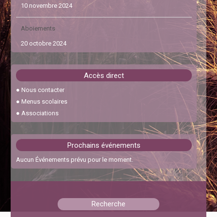
10 novembre 2024
Aboiements
20 octobre 2024
Abaissement de l’âge requis à 17 ans pour le permis de
Accès direct
conduire en 2024
●
Nous contacter
30 janvier 2024
●
Menus scolaires
●
Associations
Feux interdits
22 octobre 2023
Prochains événements
Cérémonie des vœux
Aucun Événements prévu pour le moment.
6 janvier 2026
Chicanes Pescajou – RD31
Recherche
15 septembre 2025