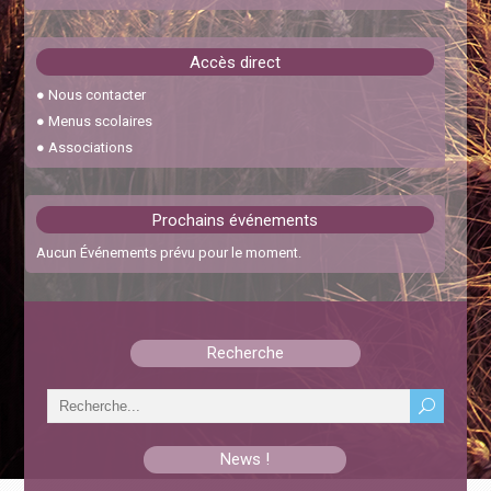
Abaissement de l’âge requis à 17 ans pour le permis de
Accès direct
conduire en 2024
●
Nous contacter
30 janvier 2024
●
Menus scolaires
●
Associations
Feux interdits
22 octobre 2023
Prochains événements
Cérémonie des vœux
Aucun Événements prévu pour le moment.
6 janvier 2026
Chicanes Pescajou – RD31
Recherche
15 septembre 2025
News !