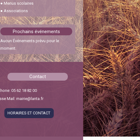
●
Menus scolaires
30 janvier 2024
●
Associations
Feux interdits
22 octobre 2023
Prochains événements
Aucun Événements prévu pour le
Cérémonie des vœux
moment.
6 janvier 2026
Chicanes Pescajou – RD31
Contact
15 septembre 2025
hone: 05 62 18 82 00
se Mail: mairie@lanta.fr
HORAIRES ET CONTACT