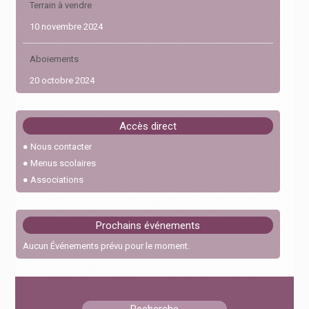
Terrain à vendre
10 novembre 2024
Aboiements
20 octobre 2024
Abaissement de l’âge requis à 17 ans pour le permis de
Accès direct
conduire en 2024
●
Nous contacter
30 janvier 2024
●
Menus scolaires
●
Associations
Feux interdits
22 octobre 2023
Prochains événements
Cérémonie des vœux
Aucun Événements prévu pour le moment.
6 janvier 2026
Chicanes Pescajou – RD31