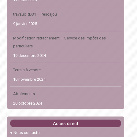
travaux RD31 – Pescajou
9 janvier 2025
Modification rattachement – Service des impôts des
particuliers
19 décembre 2024
Terrain à vendre
10 novembre 2024
Aboiements
20 octobre 2024
Abaissement de l’âge requis à 17 ans pour le permis de
Accès direct
conduire en 2024
●
Nous contacter
30 janvier 2024