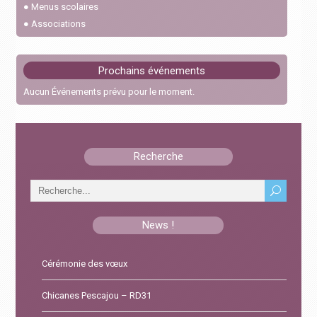
●
Menus scolaires
●
Associations
Feux interdits
22 octobre 2023
Prochains événements
Cérémonie des vœux
Aucun Événements prévu pour le moment.
6 janvier 2026
Chicanes Pescajou – RD31
Recherche
15 septembre 2025
News !
Cérémonie des vœux
Chicanes Pescajou – RD31