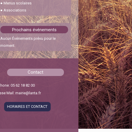
●
Menus scolaires
30 janvier 2024
●
Associations
Feux interdits
22 octobre 2023
Prochains événements
Aucun Événements prévu pour le
Cérémonie des vœux
moment.
6 janvier 2026
Chicanes Pescajou – RD31
Contact
15 septembre 2025
hone: 05 62 18 82 00
se Mail: mairie@lanta.fr
HORAIRES ET CONTACT